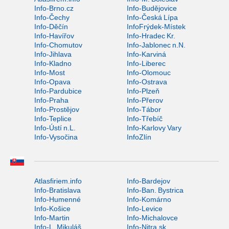
Info-Brno.cz
Info-Budějovice
Info-Čechy
Info-Česká Lípa
Info-Děčín
InfoFrýdek-Místek
Info-Havířov
Info-Hradec Kr.
Info-Chomutov
Info-Jablonec n.N.
Info-Jihlava
Info-Karviná
Info-Kladno
Info-Liberec
Info-Most
Info-Olomouc
Info-Opava
Info-Ostrava
Info-Pardubice
Info-Plzeň
Info-Praha
Info-Přerov
Info-Prostějov
Info-Tábor
Info-Teplice
Info-Třebíč
Info-Ústí n.L.
Info-Karlovy Vary
Info-Vysočina
InfoZlín
Atlasfiriem.info
Info-Bardejov
Info-Bratislava
Info-Ban. Bystrica
Info-Humenné
Info-Komárno
Info-Košice
Info-Levice
Info-Martin
Info-Michalovce
Info-L. Mikuláš
Info-Nitra.sk