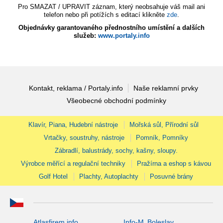
Pro SMAZAT / UPRAVIT záznam, který neobsahuje váš mail ani
telefon nebo při potížích s editací klikněte
zde
.
Objednávky garantovaného přednostního umístění a dalších
služeb:
www.portaly.info
Kontakt, reklama / Portaly.info
Naše reklamní prvky
Všeobecné obchodní podmínky
Klavír, Piana, Hudební nástroje
Mořská sůl, Přírodní sůl
Vrtačky, soustruhy, nástroje
Pomník, Pomníky
Zábradlí, balustrády, sochy, kašny, sloupy.
Výrobce měřící a regulační techniky
Pražírna a eshop s kávou
Golf Hotel
Plachty, Autoplachty
Posuvné brány
Atlasfirem.info
Info-M. Boleslav