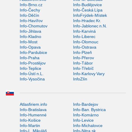
Info-Brno.cz
Info-Budějovice
Info-Čechy
Info-Česká Lípa
Info-Děčín
InfoFrýdek-Místek
Info-Havířov
Info-Hradec Kr.
Info-Chomutov
Info-Jablonec n.N.
Info-Jihlava
Info-Karviná
Info-Kladno
Info-Liberec
Info-Most
Info-Olomouc
Info-Opava
Info-Ostrava
Info-Pardubice
Info-Plzeň
Info-Praha
Info-Přerov
Info-Prostějov
Info-Tábor
Info-Teplice
Info-Třebíč
Info-Ústí n.L.
Info-Karlovy Vary
Info-Vysočina
InfoZlín
Atlasfiriem.info
Info-Bardejov
Info-Bratislava
Info-Ban. Bystrica
Info-Humenné
Info-Komárno
Info-Košice
Info-Levice
Info-Martin
Info-Michalovce
Info-L. Mikuláš
Info-Nitra.sk