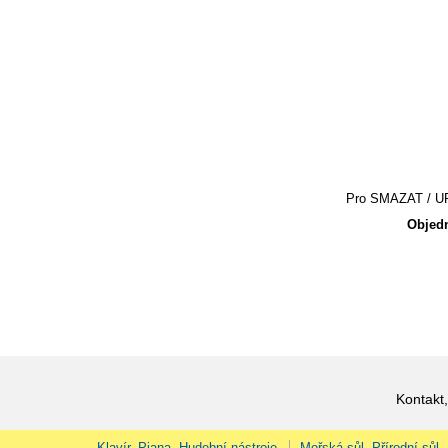
Pro SMAZAT / UPR
Objedn
Kontakt,
Klavír, Piana, Hudební nástroje
Mořská sůl, Přírodní sůl