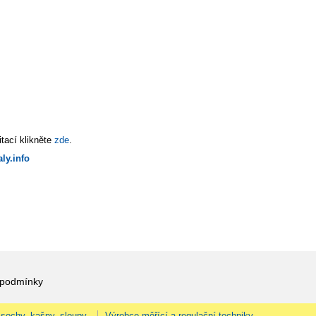
tací klikněte
zde
.
ly.info
 podmínky
 sochy, kašny, sloupy.
Výrobce měřící a regulační techniky