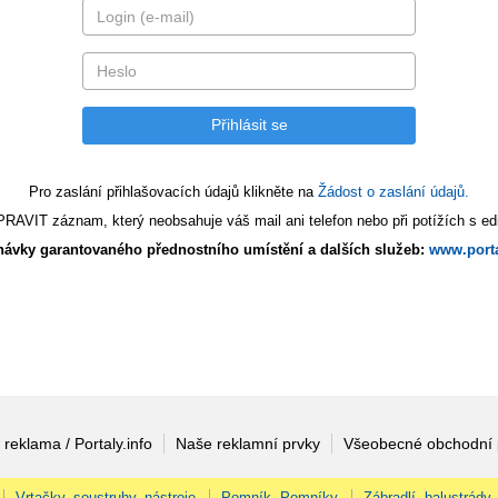
Pro zaslání přihlašovacích údajů klikněte na
Žádost o zaslání údajů.
AVIT záznam, který neobsahuje váš mail ani telefon nebo při potížích s edi
ávky garantovaného přednostního umístění a dalších služeb:
www.porta
 reklama / Portaly.info
Naše reklamní prvky
Všeobecné obchodní
Vrtačky, soustruhy, nástroje
Pomník, Pomníky
Zábradlí, balustrády,