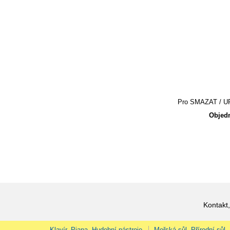
Pro SMAZAT / UPR
Objedn
Kontakt,
Klavír, Piana, Hudební nástroje
Mořská sůl, Přírodní sůl