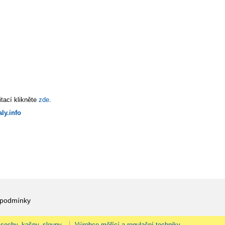
tací klikněte
zde
.
ly.info
 podmínky
 sochy, kašny, sloupy.
Výrobce měřící a regulační techniky