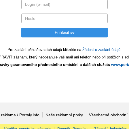
Pro zaslání přihlašovacích údajů klikněte na
Žádost o zaslání údajů.
AVIT záznam, který neobsahuje váš mail ani telefon nebo při potížích s edi
ávky garantovaného přednostního umístění a dalších služeb:
www.porta
 reklama / Portaly.info
Naše reklamní prvky
Všeobecné obchodní
Vrtačky, soustruhy, nástroje
Pomník, Pomníky
Zábradlí, balustrády,