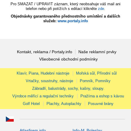
Pro SMAZAT / UPRAVIT záznam, který neobsahuje váš mail ani
telefon nebo při potížích s editací klikněte
zde
.
Objednávky garantovaného přednostního umístění a dalších
služeb:
www.portaly.info
Kontakt, reklama / Portaly.info
Naše reklamní prvky
Všeobecné obchodní podmínky
Klavír, Piana, Hudební nástroje
Mořská sůl, Přírodní sůl
Vrtačky, soustruhy, nástroje
Pomník, Pomníky
Zábradlí, balustrády, sochy, kašny, sloupy.
Výrobce měřící a regulační techniky
Pražírna a eshop s kávou
Golf Hotel
Plachty, Autoplachty
Posuvné brány
Atlasfirem.info
Info-M. Boleslav