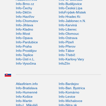
Info-Brno.cz
Info-Budějovice
Info-Čechy
Info-Česká Lípa
Info-Děčín
InfoFrýdek-Místek
Info-Havířov
Info-Hradec Kr.
Info-Chomutov
Info-Jablonec n.N.
Info-Jihlava
Info-Karviná
Info-Kladno
Info-Liberec
Info-Most
Info-Olomouc
Info-Opava
Info-Ostrava
Info-Pardubice
Info-Plzeň
Info-Praha
Info-Přerov
Info-Prostějov
Info-Tábor
Info-Teplice
Info-Třebíč
Info-Ústí n.L.
Info-Karlovy Vary
Info-Vysočina
InfoZlín
Atlasfiriem.info
Info-Bardejov
Info-Bratislava
Info-Ban. Bystrica
Info-Humenné
Info-Komárno
Info-Košice
Info-Levice
Info-Martin
Info-Michalovce
Info-L. Mikuláš
Info-Nitra.sk