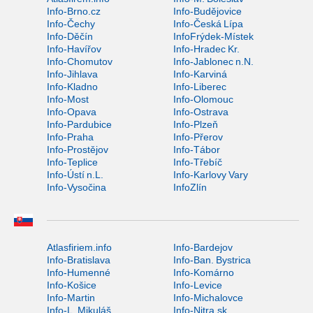
Info-Brno.cz
Info-Budějovice
Info-Čechy
Info-Česká Lípa
Info-Děčín
InfoFrýdek-Místek
Info-Havířov
Info-Hradec Kr.
Info-Chomutov
Info-Jablonec n.N.
Info-Jihlava
Info-Karviná
Info-Kladno
Info-Liberec
Info-Most
Info-Olomouc
Info-Opava
Info-Ostrava
Info-Pardubice
Info-Plzeň
Info-Praha
Info-Přerov
Info-Prostějov
Info-Tábor
Info-Teplice
Info-Třebíč
Info-Ústí n.L.
Info-Karlovy Vary
Info-Vysočina
InfoZlín
Atlasfiriem.info
Info-Bardejov
Info-Bratislava
Info-Ban. Bystrica
Info-Humenné
Info-Komárno
Info-Košice
Info-Levice
Info-Martin
Info-Michalovce
Info-L. Mikuláš
Info-Nitra.sk