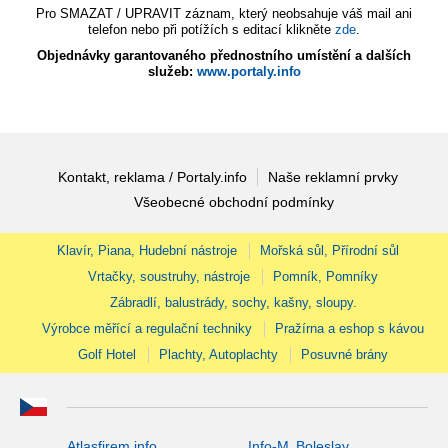
Pro SMAZAT / UPRAVIT záznam, který neobsahuje váš mail ani
telefon nebo při potížích s editací klikněte
zde
.
Objednávky garantovaného přednostního umístění a dalších
služeb:
www.portaly.info
Kontakt, reklama / Portaly.info
Naše reklamní prvky
Všeobecné obchodní podmínky
Klavír, Piana, Hudební nástroje
Mořská sůl, Přírodní sůl
Vrtačky, soustruhy, nástroje
Pomník, Pomníky
Zábradlí, balustrády, sochy, kašny, sloupy.
Výrobce měřící a regulační techniky
Pražírna a eshop s kávou
Golf Hotel
Plachty, Autoplachty
Posuvné brány
Atlasfirem.info
Info-M. Boleslav