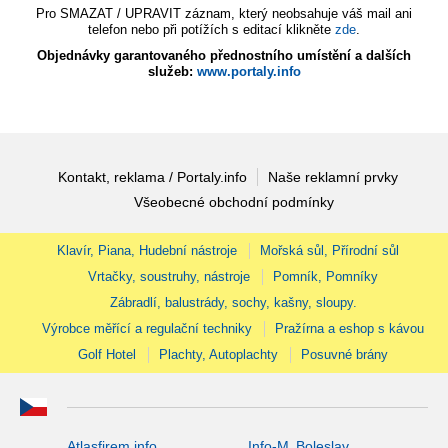
Pro SMAZAT / UPRAVIT záznam, který neobsahuje váš mail ani
telefon nebo při potížích s editací klikněte
zde
.
Objednávky garantovaného přednostního umístění a dalších
služeb:
www.portaly.info
Kontakt, reklama / Portaly.info
Naše reklamní prvky
Všeobecné obchodní podmínky
Klavír, Piana, Hudební nástroje
Mořská sůl, Přírodní sůl
Vrtačky, soustruhy, nástroje
Pomník, Pomníky
Zábradlí, balustrády, sochy, kašny, sloupy.
Výrobce měřící a regulační techniky
Pražírna a eshop s kávou
Golf Hotel
Plachty, Autoplachty
Posuvné brány
Atlasfirem.info
Info-M. Boleslav