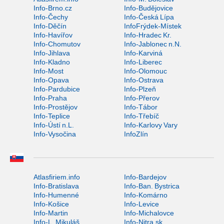
Info-Brno.cz
Info-Budějovice
Info-Čechy
Info-Česká Lípa
Info-Děčín
InfoFrýdek-Místek
Info-Havířov
Info-Hradec Kr.
Info-Chomutov
Info-Jablonec n.N.
Info-Jihlava
Info-Karviná
Info-Kladno
Info-Liberec
Info-Most
Info-Olomouc
Info-Opava
Info-Ostrava
Info-Pardubice
Info-Plzeň
Info-Praha
Info-Přerov
Info-Prostějov
Info-Tábor
Info-Teplice
Info-Třebíč
Info-Ústí n.L.
Info-Karlovy Vary
Info-Vysočina
InfoZlín
Atlasfiriem.info
Info-Bardejov
Info-Bratislava
Info-Ban. Bystrica
Info-Humenné
Info-Komárno
Info-Košice
Info-Levice
Info-Martin
Info-Michalovce
Info-L. Mikuláš
Info-Nitra.sk