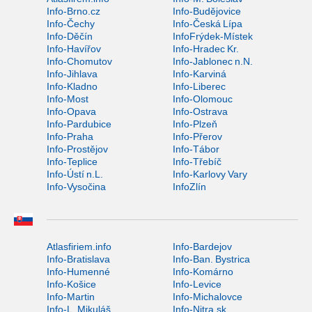
Info-Brno.cz
Info-Budějovice
Info-Čechy
Info-Česká Lípa
Info-Děčín
InfoFrýdek-Místek
Info-Havířov
Info-Hradec Kr.
Info-Chomutov
Info-Jablonec n.N.
Info-Jihlava
Info-Karviná
Info-Kladno
Info-Liberec
Info-Most
Info-Olomouc
Info-Opava
Info-Ostrava
Info-Pardubice
Info-Plzeň
Info-Praha
Info-Přerov
Info-Prostějov
Info-Tábor
Info-Teplice
Info-Třebíč
Info-Ústí n.L.
Info-Karlovy Vary
Info-Vysočina
InfoZlín
Atlasfiriem.info
Info-Bardejov
Info-Bratislava
Info-Ban. Bystrica
Info-Humenné
Info-Komárno
Info-Košice
Info-Levice
Info-Martin
Info-Michalovce
Info-L. Mikuláš
Info-Nitra.sk