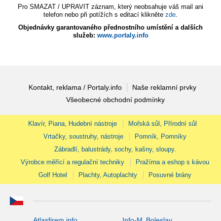
Pro SMAZAT / UPRAVIT záznam, který neobsahuje váš mail ani
telefon nebo při potížích s editací klikněte
zde
.
Objednávky garantovaného přednostního umístění a dalších
služeb:
www.portaly.info
Kontakt, reklama / Portaly.info
Naše reklamní prvky
Všeobecné obchodní podmínky
Klavír, Piana, Hudební nástroje
Mořská sůl, Přírodní sůl
Vrtačky, soustruhy, nástroje
Pomník, Pomníky
Zábradlí, balustrády, sochy, kašny, sloupy.
Výrobce měřící a regulační techniky
Pražírna a eshop s kávou
Golf Hotel
Plachty, Autoplachty
Posuvné brány
Atlasfirem.info
Info-M. Boleslav