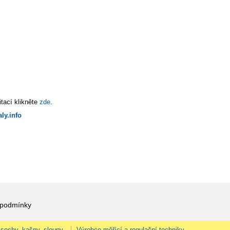
tací klikněte
zde
.
ly.info
 podmínky
 sochy, kašny, sloupy.
Výrobce měřící a regulační techniky