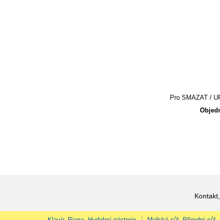
Pro SMAZAT / UPR
Objedn
Kontakt,
Klavír, Piana, Hudební nástroje
Mořská sůl, Přírodní sůl