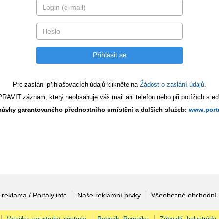
Pro zaslání přihlašovacích údajů klikněte na
Žádost o zaslání údajů.
AVIT záznam, který neobsahuje váš mail ani telefon nebo při potížích s edi
ávky garantovaného přednostního umístění a dalších služeb:
www.porta
 reklama / Portaly.info
Naše reklamní prvky
Všeobecné obchodní
Vrtačky, soustruhy, nástroje
Pomník, Pomníky
Zábradlí, balustrády,