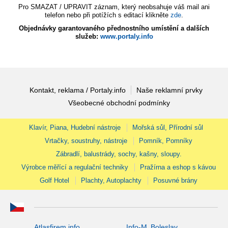
Pro SMAZAT / UPRAVIT záznam, který neobsahuje váš mail ani
telefon nebo při potížích s editací klikněte
zde
.
Objednávky garantovaného přednostního umístění a dalších
služeb:
www.portaly.info
Kontakt, reklama / Portaly.info
Naše reklamní prvky
Všeobecné obchodní podmínky
Klavír, Piana, Hudební nástroje
Mořská sůl, Přírodní sůl
Vrtačky, soustruhy, nástroje
Pomník, Pomníky
Zábradlí, balustrády, sochy, kašny, sloupy.
Výrobce měřící a regulační techniky
Pražírna a eshop s kávou
Golf Hotel
Plachty, Autoplachty
Posuvné brány
Atlasfirem.info
Info-M. Boleslav