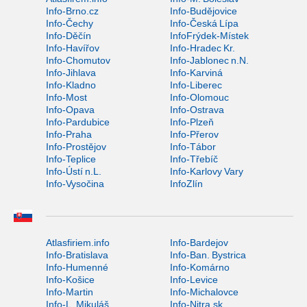
Info-Brno.cz
Info-Budějovice
Info-Čechy
Info-Česká Lípa
Info-Děčín
InfoFrýdek-Místek
Info-Havířov
Info-Hradec Kr.
Info-Chomutov
Info-Jablonec n.N.
Info-Jihlava
Info-Karviná
Info-Kladno
Info-Liberec
Info-Most
Info-Olomouc
Info-Opava
Info-Ostrava
Info-Pardubice
Info-Plzeň
Info-Praha
Info-Přerov
Info-Prostějov
Info-Tábor
Info-Teplice
Info-Třebíč
Info-Ústí n.L.
Info-Karlovy Vary
Info-Vysočina
InfoZlín
Atlasfiriem.info
Info-Bardejov
Info-Bratislava
Info-Ban. Bystrica
Info-Humenné
Info-Komárno
Info-Košice
Info-Levice
Info-Martin
Info-Michalovce
Info-L. Mikuláš
Info-Nitra.sk