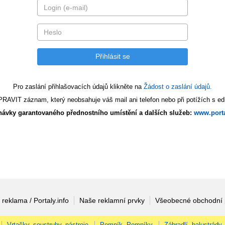
Pro zaslání přihlašovacích údajů klikněte na
Žádost o zaslání údajů.
AVIT záznam, který neobsahuje váš mail ani telefon nebo při potížích s edi
ávky garantovaného přednostního umístění a dalších služeb:
www.porta
 reklama / Portaly.info
Naše reklamní prvky
Všeobecné obchodní
Vrtačky, soustruhy, nástroje
Pomník, Pomníky
Zábradlí, balustrády,