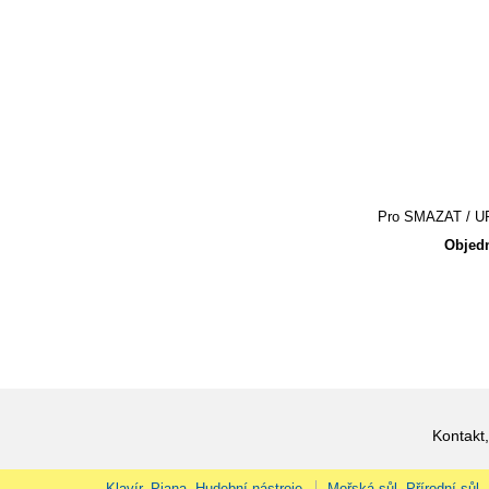
Pro SMAZAT / UPR
Objedn
Kontakt,
Klavír, Piana, Hudební nástroje
Mořská sůl, Přírodní sůl