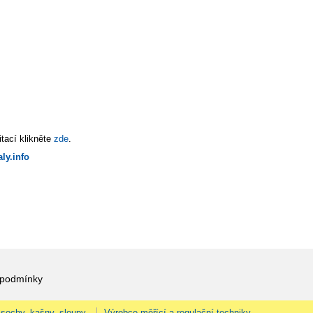
tací klikněte
zde
.
ly.info
 podmínky
 sochy, kašny, sloupy.
Výrobce měřící a regulační techniky