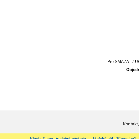
Pro SMAZAT / UPR
Objedn
Kontakt,
Klavír, Piana, Hudební nástroje
Mořská sůl, Přírodní sůl