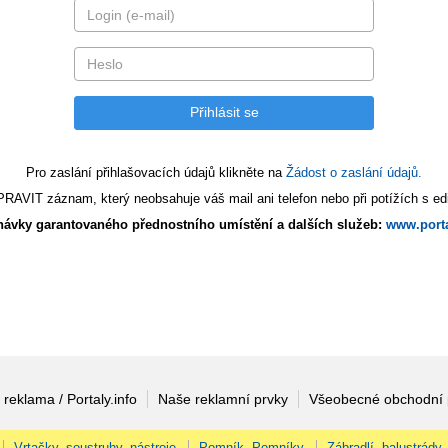
Pro zaslání přihlašovacích údajů klikněte na
Žádost o zaslání údajů.
AVIT záznam, který neobsahuje váš mail ani telefon nebo při potížích s edi
ávky garantovaného přednostního umístění a dalších služeb:
www.porta
 reklama / Portaly.info
Naše reklamní prvky
Všeobecné obchodní
Vrtačky, soustruhy, nástroje
Pomník, Pomníky
Zábradlí, balustrády,