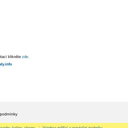
tací klikněte
zde
.
ly.info
 podmínky
 sochy, kašny, sloupy.
Výrobce měřící a regulační techniky