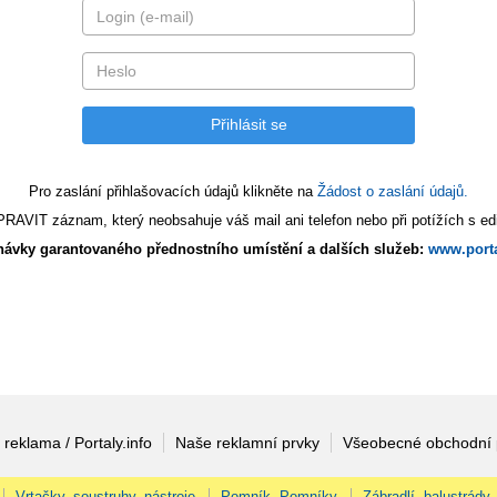
Pro zaslání přihlašovacích údajů klikněte na
Žádost o zaslání údajů.
AVIT záznam, který neobsahuje váš mail ani telefon nebo při potížích s edi
ávky garantovaného přednostního umístění a dalších služeb:
www.porta
 reklama / Portaly.info
Naše reklamní prvky
Všeobecné obchodní
Vrtačky, soustruhy, nástroje
Pomník, Pomníky
Zábradlí, balustrády,