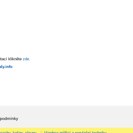
tací klikněte
zde
.
ly.info
 podmínky
 sochy, kašny, sloupy.
Výrobce měřící a regulační techniky