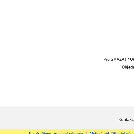
Pro SMAZAT / UPR
Objedn
Kontakt,
Klavír, Piana, Hudební nástroje
Mořská sůl, Přírodní sůl