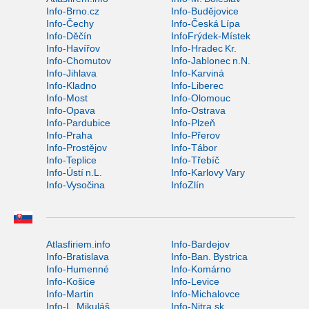
Info-Brno.cz
Info-Budějovice
Info-Čechy
Info-Česká Lípa
Info-Děčín
InfoFrýdek-Místek
Info-Havířov
Info-Hradec Kr.
Info-Chomutov
Info-Jablonec n.N.
Info-Jihlava
Info-Karviná
Info-Kladno
Info-Liberec
Info-Most
Info-Olomouc
Info-Opava
Info-Ostrava
Info-Pardubice
Info-Plzeň
Info-Praha
Info-Přerov
Info-Prostějov
Info-Tábor
Info-Teplice
Info-Třebíč
Info-Ústí n.L.
Info-Karlovy Vary
Info-Vysočina
InfoZlín
Atlasfiriem.info
Info-Bardejov
Info-Bratislava
Info-Ban. Bystrica
Info-Humenné
Info-Komárno
Info-Košice
Info-Levice
Info-Martin
Info-Michalovce
Info-L. Mikuláš
Info-Nitra.sk