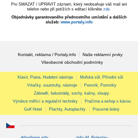
Pro SMAZAT / UPRAVIT záznam, který neobsahuje váš mail ani
telefon nebo při potížích s editací klikněte
zde
.
Objednávky garantovaného přednostního umístění a dalších
služeb:
www.portaly.info
Kontakt, reklama / Portaly.info
Naše reklamní prvky
Všeobecné obchodní podmínky
Klavír, Piana, Hudební nástroje
Mořská sůl, Přírodní sůl
Vrtačky, soustruhy, nástroje
Pomník, Pomníky
Zábradlí, balustrády, sochy, kašny, sloupy.
Výrobce měřící a regulační techniky
Pražírna a eshop s kávou
Golf Hotel
Plachty, Autoplachty
Posuvné brány
Atlasfirem.info
Info-M. Boleslav