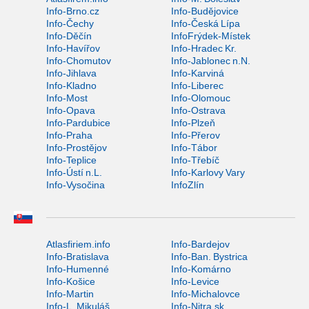
Info-Brno.cz
Info-Budějovice
Info-Čechy
Info-Česká Lípa
Info-Děčín
InfoFrýdek-Místek
Info-Havířov
Info-Hradec Kr.
Info-Chomutov
Info-Jablonec n.N.
Info-Jihlava
Info-Karviná
Info-Kladno
Info-Liberec
Info-Most
Info-Olomouc
Info-Opava
Info-Ostrava
Info-Pardubice
Info-Plzeň
Info-Praha
Info-Přerov
Info-Prostějov
Info-Tábor
Info-Teplice
Info-Třebíč
Info-Ústí n.L.
Info-Karlovy Vary
Info-Vysočina
InfoZlín
Atlasfiriem.info
Info-Bardejov
Info-Bratislava
Info-Ban. Bystrica
Info-Humenné
Info-Komárno
Info-Košice
Info-Levice
Info-Martin
Info-Michalovce
Info-L. Mikuláš
Info-Nitra.sk