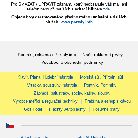
Pro SMAZAT / UPRAVIT záznam, který neobsahuje váš mail ani
telefon nebo při potížích s editací klikněte
zde
.
Objednávky garantovaného přednostního umístění a dalších
služeb:
www.portaly.info
Kontakt, reklama / Portaly.info
Naše reklamní prvky
Všeobecné obchodní podmínky
Klavír, Piana, Hudební nástroje
Mořská sůl, Přírodní sůl
Vrtačky, soustruhy, nástroje
Pomník, Pomníky
Zábradlí, balustrády, sochy, kašny, sloupy.
Výrobce měřící a regulační techniky
Pražírna a eshop s kávou
Golf Hotel
Plachty, Autoplachty
Posuvné brány
Atlasfirem.info
Info-M. Boleslav