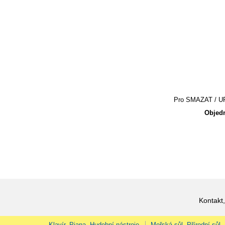
Pro SMAZAT / UPR
Objedn
Kontakt,
Klavír, Piana, Hudební nástroje
Mořská sůl, Přírodní sůl