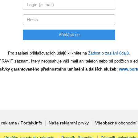
Pro zaslání přihlašovacích údajů klikněte na
Žádost o zaslání údajů.
AVIT záznam, který neobsahuje váš mail ani telefon nebo při potížích s edi
ávky garantovaného přednostního umístění a dalších služeb:
www.porta
 reklama / Portaly.info
Naše reklamní prvky
Všeobecné obchodní
Vrtačky, soustruhy, nástroje
Pomník, Pomníky
Zábradlí, balustrády,