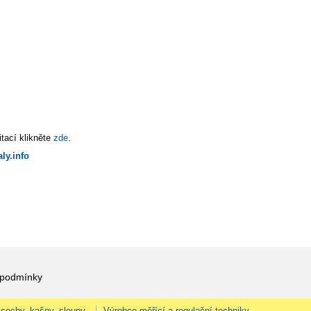
tací klikněte
zde
.
ly.info
 podmínky
 sochy, kašny, sloupy.
Výrobce měřící a regulační techniky