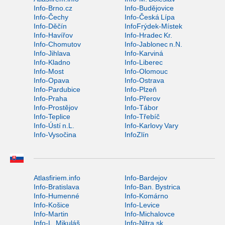
Info-Brno.cz
Info-Budějovice
Info-Čechy
Info-Česká Lípa
Info-Děčín
InfoFrýdek-Místek
Info-Havířov
Info-Hradec Kr.
Info-Chomutov
Info-Jablonec n.N.
Info-Jihlava
Info-Karviná
Info-Kladno
Info-Liberec
Info-Most
Info-Olomouc
Info-Opava
Info-Ostrava
Info-Pardubice
Info-Plzeň
Info-Praha
Info-Přerov
Info-Prostějov
Info-Tábor
Info-Teplice
Info-Třebíč
Info-Ústí n.L.
Info-Karlovy Vary
Info-Vysočina
InfoZlín
Atlasfiriem.info
Info-Bardejov
Info-Bratislava
Info-Ban. Bystrica
Info-Humenné
Info-Komárno
Info-Košice
Info-Levice
Info-Martin
Info-Michalovce
Info-L. Mikuláš
Info-Nitra.sk