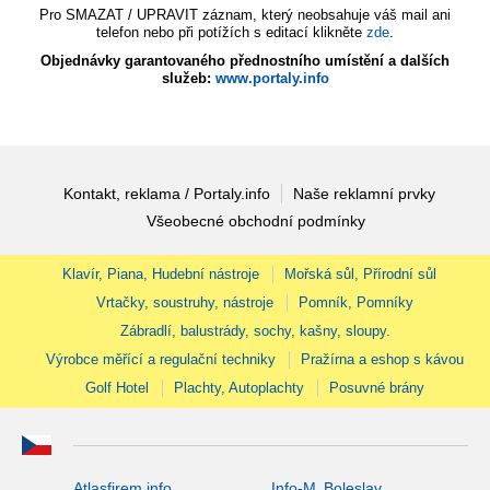
Pro SMAZAT / UPRAVIT záznam, který neobsahuje váš mail ani
telefon nebo při potížích s editací klikněte
zde
.
Objednávky garantovaného přednostního umístění a dalších
služeb:
www.portaly.info
Kontakt, reklama / Portaly.info
Naše reklamní prvky
Všeobecné obchodní podmínky
Klavír, Piana, Hudební nástroje
Mořská sůl, Přírodní sůl
Vrtačky, soustruhy, nástroje
Pomník, Pomníky
Zábradlí, balustrády, sochy, kašny, sloupy.
Výrobce měřící a regulační techniky
Pražírna a eshop s kávou
Golf Hotel
Plachty, Autoplachty
Posuvné brány
Atlasfirem.info
Info-M. Boleslav