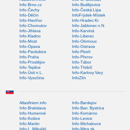
Info-Brno.cz
Info-Budějovice
Info-Čechy
Info-Česká Lípa
Info-Děčín
InfoFrýdek-Místek
Info-Havířov
Info-Hradec Kr.
Info-Chomutov
Info-Jablonec n.N.
Info-Jihlava
Info-Karviná
Info-Kladno
Info-Liberec
Info-Most
Info-Olomouc
Info-Opava
Info-Ostrava
Info-Pardubice
Info-Plzeň
Info-Praha
Info-Přerov
Info-Prostějov
Info-Tábor
Info-Teplice
Info-Třebíč
Info-Ústí n.L.
Info-Karlovy Vary
Info-Vysočina
InfoZlín
Atlasfiriem.info
Info-Bardejov
Info-Bratislava
Info-Ban. Bystrica
Info-Humenné
Info-Komárno
Info-Košice
Info-Levice
Info-Martin
Info-Michalovce
Info-L. Mikuláš
Info-Nitra.sk