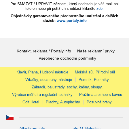
Pro SMAZAT / UPRAVIT záznam, který neobsahuje váš mail ani
telefon nebo při potížích s editací klikněte
zde
.
Objednávky garantovaného přednostního umístění a dalších
služeb:
www.portaly.info
Kontakt, reklama / Portaly.info
Naše reklamní prvky
Všeobecné obchodní podmínky
Klavír, Piana, Hudební nástroje
Mořská sůl, Přírodní sůl
Vrtačky, soustruhy, nástroje
Pomník, Pomníky
Zábradlí, balustrády, sochy, kašny, sloupy.
Výrobce měřící a regulační techniky
Pražírna a eshop s kávou
Golf Hotel
Plachty, Autoplachty
Posuvné brány
Atlasfirem.info
Info-M. Boleslav