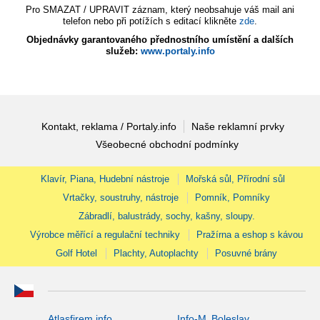
Pro SMAZAT / UPRAVIT záznam, který neobsahuje váš mail ani
telefon nebo při potížích s editací klikněte
zde
.
Objednávky garantovaného přednostního umístění a dalších
služeb:
www.portaly.info
Kontakt, reklama / Portaly.info
Naše reklamní prvky
Všeobecné obchodní podmínky
Klavír, Piana, Hudební nástroje
Mořská sůl, Přírodní sůl
Vrtačky, soustruhy, nástroje
Pomník, Pomníky
Zábradlí, balustrády, sochy, kašny, sloupy.
Výrobce měřící a regulační techniky
Pražírna a eshop s kávou
Golf Hotel
Plachty, Autoplachty
Posuvné brány
Atlasfirem.info
Info-M. Boleslav