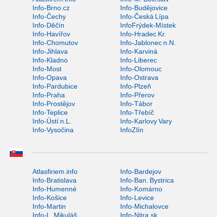
Info-Brno.cz
Info-Budějovice
Info-Čechy
Info-Česká Lípa
Info-Děčín
InfoFrýdek-Místek
Info-Havířov
Info-Hradec Kr.
Info-Chomutov
Info-Jablonec n.N.
Info-Jihlava
Info-Karviná
Info-Kladno
Info-Liberec
Info-Most
Info-Olomouc
Info-Opava
Info-Ostrava
Info-Pardubice
Info-Plzeň
Info-Praha
Info-Přerov
Info-Prostějov
Info-Tábor
Info-Teplice
Info-Třebíč
Info-Ústí n.L.
Info-Karlovy Vary
Info-Vysočina
InfoZlín
Atlasfiriem.info
Info-Bardejov
Info-Bratislava
Info-Ban. Bystrica
Info-Humenné
Info-Komárno
Info-Košice
Info-Levice
Info-Martin
Info-Michalovce
Info-L. Mikuláš
Info-Nitra.sk