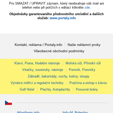
Pro SMAZAT / UPRAVIT záznam, který neobsahuje váš mail ani
telefon nebo při potížích s editací klikněte
zde
.
Objednávky garantovaného přednostního umístění a dalších
služeb:
www.portaly.info
Kontakt, reklama / Portaly.info
Naše reklamní prvky
Všeobecné obchodní podmínky
Klavír, Piana, Hudební nástroje
Mořská sůl, Přírodní sůl
Vrtačky, soustruhy, nástroje
Pomník, Pomníky
Zábradlí, balustrády, sochy, kašny, sloupy.
Výrobce měřící a regulační techniky
Pražírna a eshop s kávou
Golf Hotel
Plachty, Autoplachty
Posuvné brány
Atlasfirem.info
Info-M. Boleslav