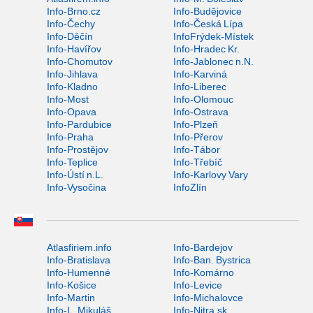
Info-Brno.cz
Info-Budějovice
Info-Čechy
Info-Česká Lípa
Info-Děčín
InfoFrýdek-Místek
Info-Havířov
Info-Hradec Kr.
Info-Chomutov
Info-Jablonec n.N.
Info-Jihlava
Info-Karviná
Info-Kladno
Info-Liberec
Info-Most
Info-Olomouc
Info-Opava
Info-Ostrava
Info-Pardubice
Info-Plzeň
Info-Praha
Info-Přerov
Info-Prostějov
Info-Tábor
Info-Teplice
Info-Třebíč
Info-Ústí n.L.
Info-Karlovy Vary
Info-Vysočina
InfoZlín
Atlasfiriem.info
Info-Bardejov
Info-Bratislava
Info-Ban. Bystrica
Info-Humenné
Info-Komárno
Info-Košice
Info-Levice
Info-Martin
Info-Michalovce
Info-L. Mikuláš
Info-Nitra.sk