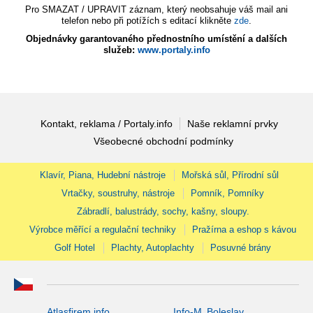
Pro SMAZAT / UPRAVIT záznam, který neobsahuje váš mail ani
telefon nebo při potížích s editací klikněte
zde
.
Objednávky garantovaného přednostního umístění a dalších
služeb:
www.portaly.info
Kontakt, reklama / Portaly.info
Naše reklamní prvky
Všeobecné obchodní podmínky
Klavír, Piana, Hudební nástroje
Mořská sůl, Přírodní sůl
Vrtačky, soustruhy, nástroje
Pomník, Pomníky
Zábradlí, balustrády, sochy, kašny, sloupy.
Výrobce měřící a regulační techniky
Pražírna a eshop s kávou
Golf Hotel
Plachty, Autoplachty
Posuvné brány
Atlasfirem.info
Info-M. Boleslav