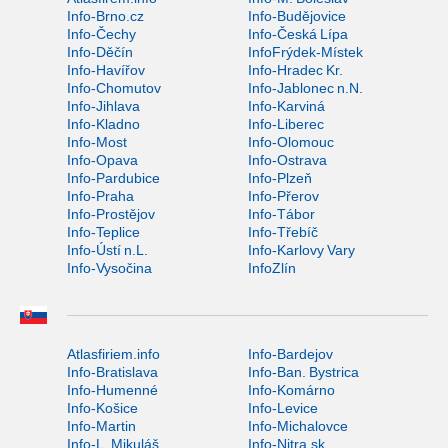
Info-Brno.cz
Info-Budějovice
Info-Čechy
Info-Česká Lípa
Info-Děčín
InfoFrýdek-Místek
Info-Havířov
Info-Hradec Kr.
Info-Chomutov
Info-Jablonec n.N.
Info-Jihlava
Info-Karviná
Info-Kladno
Info-Liberec
Info-Most
Info-Olomouc
Info-Opava
Info-Ostrava
Info-Pardubice
Info-Plzeň
Info-Praha
Info-Přerov
Info-Prostějov
Info-Tábor
Info-Teplice
Info-Třebíč
Info-Ústí n.L.
Info-Karlovy Vary
Info-Vysočina
InfoZlín
Atlasfiriem.info
Info-Bardejov
Info-Bratislava
Info-Ban. Bystrica
Info-Humenné
Info-Komárno
Info-Košice
Info-Levice
Info-Martin
Info-Michalovce
Info-L. Mikuláš
Info-Nitra.sk