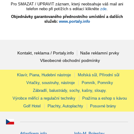
Pro SMAZAT / UPRAVIT záznam, který neobsahuje váš mail ani
telefon nebo při potížích s editací klikněte
zde
.
Objednávky garantovaného přednostního umístění a dalších
služeb:
www.portaly.info
Kontakt, reklama / Portaly.info
Naše reklamní prvky
Všeobecné obchodní podmínky
Klavír, Piana, Hudební nástroje
Mořská sůl, Přírodní sůl
Vrtačky, soustruhy, nástroje
Pomník, Pomníky
Zábradlí, balustrády, sochy, kašny, sloupy.
Výrobce měřící a regulační techniky
Pražírna a eshop s kávou
Golf Hotel
Plachty, Autoplachty
Posuvné brány
Atlasfirem.info
Info-M. Boleslav