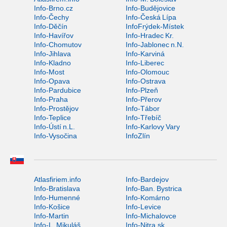
Info-Brno.cz
Info-Budějovice
Info-Čechy
Info-Česká Lípa
Info-Děčín
InfoFrýdek-Místek
Info-Havířov
Info-Hradec Kr.
Info-Chomutov
Info-Jablonec n.N.
Info-Jihlava
Info-Karviná
Info-Kladno
Info-Liberec
Info-Most
Info-Olomouc
Info-Opava
Info-Ostrava
Info-Pardubice
Info-Plzeň
Info-Praha
Info-Přerov
Info-Prostějov
Info-Tábor
Info-Teplice
Info-Třebíč
Info-Ústí n.L.
Info-Karlovy Vary
Info-Vysočina
InfoZlín
Atlasfiriem.info
Info-Bardejov
Info-Bratislava
Info-Ban. Bystrica
Info-Humenné
Info-Komárno
Info-Košice
Info-Levice
Info-Martin
Info-Michalovce
Info-L. Mikuláš
Info-Nitra.sk