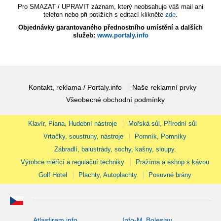
Pro SMAZAT / UPRAVIT záznam, který neobsahuje váš mail ani
telefon nebo při potížích s editací klikněte
zde
.
Objednávky garantovaného přednostního umístění a dalších
služeb:
www.portaly.info
Kontakt, reklama / Portaly.info
Naše reklamní prvky
Všeobecné obchodní podmínky
Klavír, Piana, Hudební nástroje
Mořská sůl, Přírodní sůl
Vrtačky, soustruhy, nástroje
Pomník, Pomníky
Zábradlí, balustrády, sochy, kašny, sloupy.
Výrobce měřící a regulační techniky
Pražírna a eshop s kávou
Golf Hotel
Plachty, Autoplachty
Posuvné brány
Atlasfirem.info
Info-M. Boleslav