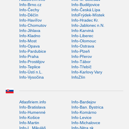
Info-Brno.cz
Info-Budějovice
Info-Čechy
Info-Česká Lípa
Info-Děčín
InfoFrýdek-Místek
Info-Havířov
Info-Hradec Kr.
Info-Chomutov
Info-Jablonec n.N.
Info-Jihlava
Info-Karviná
Info-Kladno
Info-Liberec
Info-Most
Info-Olomouc
Info-Opava
Info-Ostrava
Info-Pardubice
Info-Plzeň
Info-Praha
Info-Přerov
Info-Prostějov
Info-Tábor
Info-Teplice
Info-Třebíč
Info-Ústí n.L.
Info-Karlovy Vary
Info-Vysočina
InfoZlín
Atlasfiriem.info
Info-Bardejov
Info-Bratislava
Info-Ban. Bystrica
Info-Humenné
Info-Komárno
Info-Košice
Info-Levice
Info-Martin
Info-Michalovce
Info-L. Mikuláš
Info-Nitra.sk