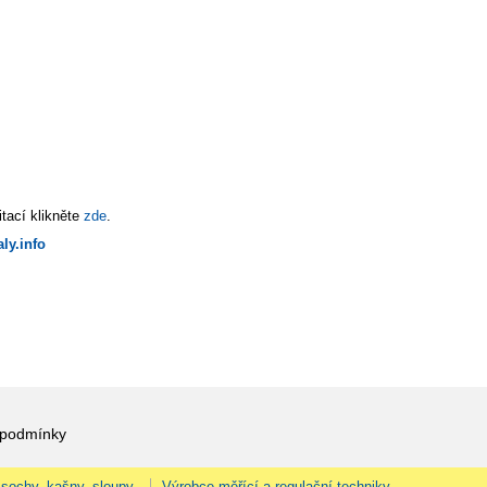
tací klikněte
zde
.
ly.info
 podmínky
 sochy, kašny, sloupy.
Výrobce měřící a regulační techniky