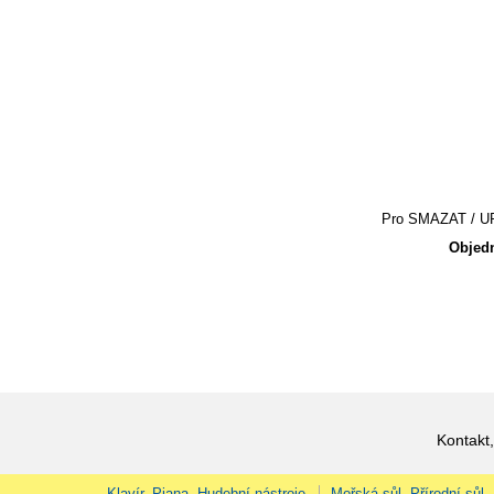
Pro SMAZAT / UPR
Objedn
Kontakt,
Klavír, Piana, Hudební nástroje
Mořská sůl, Přírodní sůl