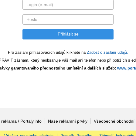
Pro zaslání přihlašovacích údajů klikněte na
Žádost o zaslání údajů.
AVIT záznam, který neobsahuje váš mail ani telefon nebo při potížích s edi
ávky garantovaného přednostního umístění a dalších služeb:
www.porta
 reklama / Portaly.info
Naše reklamní prvky
Všeobecné obchodní
Vrtačky, soustruhy, nástroje
Pomník, Pomníky
Zábradlí, balustrády,