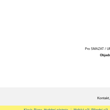
Pro SMAZAT / UPR
Objedn
Kontakt,
Klavír, Piana, Hudební nástroje
Mořská sůl, Přírodní sůl