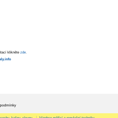
tací klikněte
zde
.
ly.info
 podmínky
 sochy, kašny, sloupy.
Výrobce měřící a regulační techniky