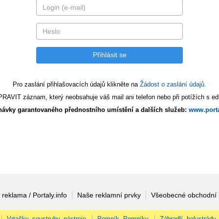
Pro zaslání přihlašovacích údajů klikněte na
Žádost o zaslání údajů.
AVIT záznam, který neobsahuje váš mail ani telefon nebo při potížích s edi
ávky garantovaného přednostního umístění a dalších služeb:
www.porta
 reklama / Portaly.info
Naše reklamní prvky
Všeobecné obchodní
Vrtačky, soustruhy, nástroje
Pomník, Pomníky
Zábradlí, balustrády,