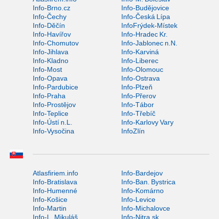
Info-Brno.cz
Info-Budějovice
Info-Čechy
Info-Česká Lípa
Info-Děčín
InfoFrýdek-Místek
Info-Havířov
Info-Hradec Kr.
Info-Chomutov
Info-Jablonec n.N.
Info-Jihlava
Info-Karviná
Info-Kladno
Info-Liberec
Info-Most
Info-Olomouc
Info-Opava
Info-Ostrava
Info-Pardubice
Info-Plzeň
Info-Praha
Info-Přerov
Info-Prostějov
Info-Tábor
Info-Teplice
Info-Třebíč
Info-Ústí n.L.
Info-Karlovy Vary
Info-Vysočina
InfoZlín
Atlasfiriem.info
Info-Bardejov
Info-Bratislava
Info-Ban. Bystrica
Info-Humenné
Info-Komárno
Info-Košice
Info-Levice
Info-Martin
Info-Michalovce
Info-L. Mikuláš
Info-Nitra.sk