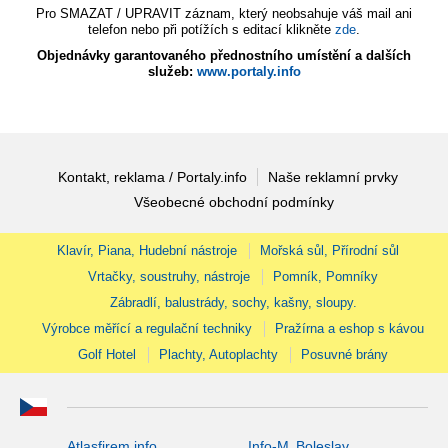
Pro SMAZAT / UPRAVIT záznam, který neobsahuje váš mail ani
telefon nebo při potížích s editací klikněte
zde
.
Objednávky garantovaného přednostního umístění a dalších
služeb:
www.portaly.info
Kontakt, reklama / Portaly.info
Naše reklamní prvky
Všeobecné obchodní podmínky
Klavír, Piana, Hudební nástroje
Mořská sůl, Přírodní sůl
Vrtačky, soustruhy, nástroje
Pomník, Pomníky
Zábradlí, balustrády, sochy, kašny, sloupy.
Výrobce měřící a regulační techniky
Pražírna a eshop s kávou
Golf Hotel
Plachty, Autoplachty
Posuvné brány
Atlasfirem.info
Info-M. Boleslav