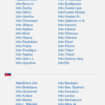
Info-Brno.cz
Info-Budějovice
Info-Čechy
Info-Česká Lípa
Info-Děčín
InfoFrýdek-Místek
Info-Havířov
Info-Hradec Kr.
Info-Chomutov
Info-Jablonec n.N.
Info-Jihlava
Info-Karviná
Info-Kladno
Info-Liberec
Info-Most
Info-Olomouc
Info-Opava
Info-Ostrava
Info-Pardubice
Info-Plzeň
Info-Praha
Info-Přerov
Info-Prostějov
Info-Tábor
Info-Teplice
Info-Třebíč
Info-Ústí n.L.
Info-Karlovy Vary
Info-Vysočina
InfoZlín
Atlasfiriem.info
Info-Bardejov
Info-Bratislava
Info-Ban. Bystrica
Info-Humenné
Info-Komárno
Info-Košice
Info-Levice
Info-Martin
Info-Michalovce
Info-L. Mikuláš
Info-Nitra.sk