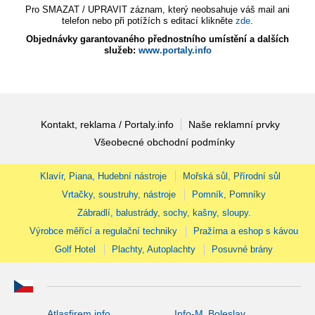
Pro SMAZAT / UPRAVIT záznam, který neobsahuje váš mail ani
telefon nebo při potížích s editací klikněte
zde
.
Objednávky garantovaného přednostního umístění a dalších
služeb:
www.portaly.info
Kontakt, reklama / Portaly.info
Naše reklamní prvky
Všeobecné obchodní podmínky
Klavír, Piana, Hudební nástroje
Mořská sůl, Přírodní sůl
Vrtačky, soustruhy, nástroje
Pomník, Pomníky
Zábradlí, balustrády, sochy, kašny, sloupy.
Výrobce měřící a regulační techniky
Pražírna a eshop s kávou
Golf Hotel
Plachty, Autoplachty
Posuvné brány
Atlasfirem.info
Info-M. Boleslav