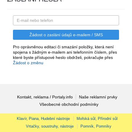
Pro oprávněnou editaci či smazání položky, která není
spojena s žádným e-mailem ani telefonním číslem, přes
které byste přístupové heslo obdrželi, pokračujte přes
Žádost o změnu
Kontakt, reklama / Portaly.info
Naše reklamní prvky
Všeobecné obchodní podmínky
Klavír, Piana, Hudební nástroje
Mořská sůl, Přírodní sůl
Vrtačky, soustruhy, nástroje
Pomník, Pomníky