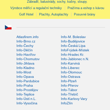
Zábradlí, balustrády, sochy, kašny, sloupy.
Výrobce měřící a regulační techniky
Pražírna a eshop s kávou
Golf Hotel
Plachty, Autoplachty
Posuvné brány
Atlasfirem.info
Info-M. Boleslav
Info-Brno.cz
Info-Budějovice
Info-Čechy
Info-Česká Lípa
Info-Děčín
InfoFrýdek-Místek
Info-Havířov
Info-Hradec Kr.
Info-Chomutov
Info-Jablonec n.N.
Info-Jihlava
Info-Karviná
Info-Kladno
Info-Liberec
Info-Most
Info-Olomouc
Info-Opava
Info-Ostrava
Info-Pardubice
Info-Plzeň
Info-Praha
Info-Přerov
Info-Prostějov
Info-Tábor
Info-Teplice
Info-Třebíč
Info-Ústí n.L.
Info-Karlovy Vary
Info-Vysočina
InfoZlín